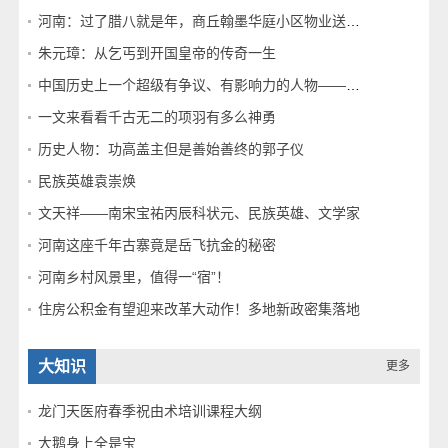
河南：过了腊八就是年，商丘翰墨华庭小区物业送腊八福“粥”
朱元璋：从乞丐到开国皇帝的传奇一生
中国历史上一个超级有争议、有影响力的人物——秦始皇
一文来看看千古无二的项羽有多么神勇
历史人物：功高盖主但是善始善终的郭子仪
民族英雄袁崇焕
文天祥——南宋宝祐丙辰科状元、民族英雄、文学家
河南这座千年古寨竟是岳飞抗金的秘密
河南乡村风景里，值得一“宿”！
住房公积金有望迎来改革大动作！多地新政密集落地
大知识
更多
龙门天医府春季祝由术培训课程大纲
大鹅身上全是宝