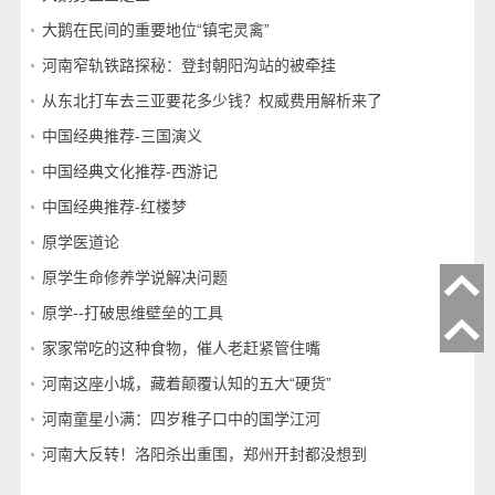
大鹅在民间的重要地位“镇宅灵禽”
河南窄轨铁路探秘：登封朝阳沟站的被牵挂
从东北打车去三亚要花多少钱？权威费用解析来了
中国经典推荐-三国演义
中国经典文化推荐-西游记
中国经典推荐-红楼梦
原学医道论
原学生命修养学说解决问题
原学--打破思维壁垒的工具
家家常吃的这种食物，催人老赶紧管住嘴
河南这座小城，藏着颠覆认知的五大“硬货”
河南童星小满：四岁稚子口中的国学江河
河南大反转！洛阳杀出重围，郑州开封都没想到