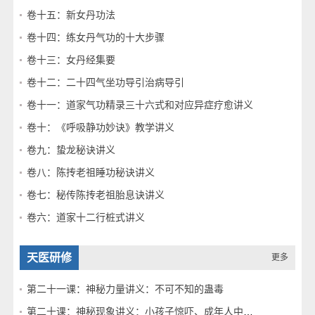
卷十五：新女丹功法
卷十四：练女丹气功的十大步骤
卷十三：女丹经集要
卷十二：二十四气坐功导引治病导引
卷十一：道家气功精录三十六式和对应异症疗愈讲义
卷十：《呼吸静功妙诀》教学讲义
卷九：蛰龙秘诀讲义
卷八：陈抟老祖睡功秘诀讲义
卷七：秘传陈抟老祖胎息诀讲义
卷六：道家十二行桩式讲义
天医研修
更多
第二十一课：神秘力量讲义：不可不知的蛊毒
第二十课：神秘现象讲义：小孩子惊吓、成年人中邪是怎么回事