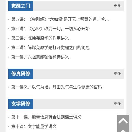
觉醒之门
更多
第五讲：《金刚经》“六如偈”是开无上智慧的道，若悟即通
第四讲：《心经》改变一切，一切从心开始
第三讲：陈烯尧原学的作用讲义
第二讲：陈烯尧原学是打开觉醒之门的钥匙
第一讲：六祖慧能顿悟禅诗讲义
修真研修
更多
第一讲义：以气为墙，丹田光气与生命健康的密码
玄学研修
更多
第十一课：能量信息转合法则课堂讲义
第十课：文字能量学讲义