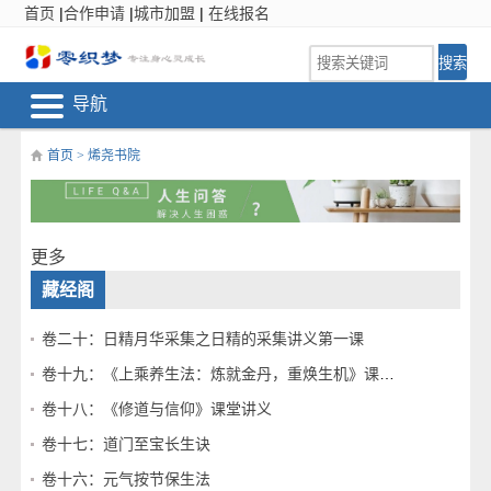
首页
|
合作申请
|
城市加盟
|
在线报名
导航
首页
>
烯尧书院
更多
藏经阁
卷二十：日精月华采集之日精的采集讲义第一课
卷十九：《上乘养生法：炼就金丹，重焕生机》课堂讲义
卷十八：《修道与信仰》课堂讲义
卷十七：道门至宝长生诀
卷十六：元气按节保生法